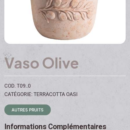
Vaso Olive
COD. T09..0
CATÉGORIE: TERRACOTTA OASI
A
U
T
R
E
S
P
R
U
I
T
S
Informations Complémentaires