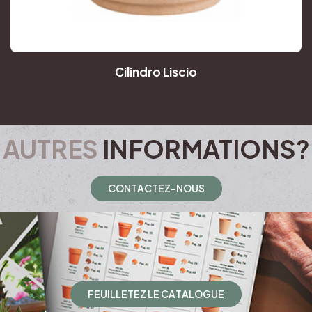
Cilindro Liscio
AUTRES
INFORMATIONS?
C
O
N
T
A
C
T
E
Z
-
N
O
U
S
F
E
U
I
L
L
E
T
E
Z
L
E
C
A
T
A
L
O
G
U
E