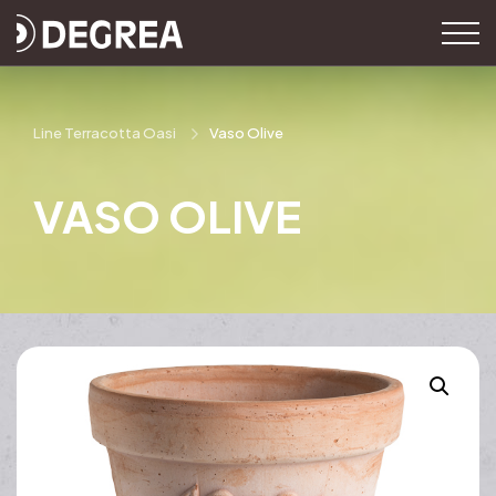
Line Terracotta Oasi
Vaso Olive
VASO OLIVE