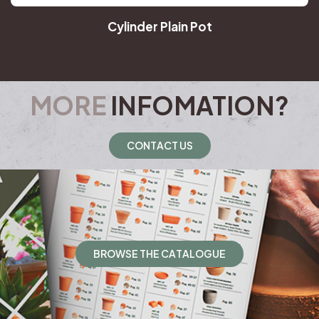
Cylinder Plain Pot
MORE
INFOMATION?
C
O
N
T
A
C
T
U
S
B
R
O
W
S
E
T
H
E
C
A
T
A
L
O
G
U
E