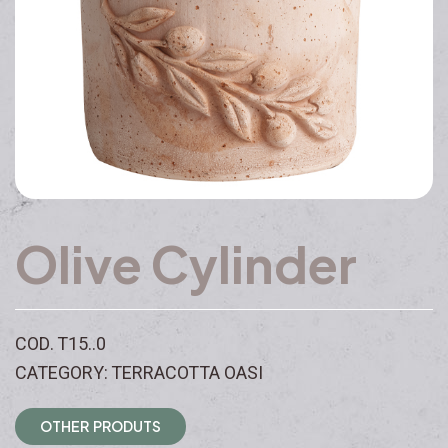
Olive Cylinder
COD. T15..0
CATEGORY: TERRACOTTA OASI
O
T
H
E
R
P
R
O
D
U
T
S