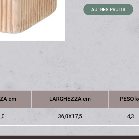
A
U
T
R
E
S
P
R
U
I
T
S
ZA cm
LARGHEZZA cm
PESO k
,0
36,0X17,5
4,3