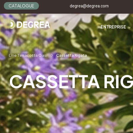
C
A
T
A
L
O
G
U
E
degrea@degrea.com
ENTREPRISE
Line Terracotta Oasi
Cassetta Rigata
CASSETTA RI