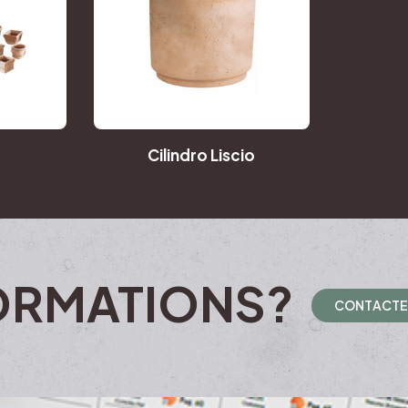
Cilindro Liscio
ORMATIONS?
C
O
N
T
A
C
T