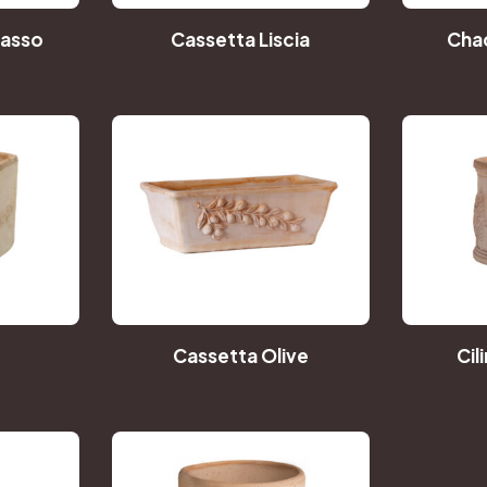
Basso
Cassetta Liscia
Cha
e
Cassetta Olive
Cil