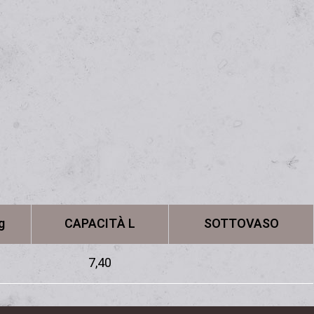
g
CAPACITÀ L
SOTTOVASO
7,40