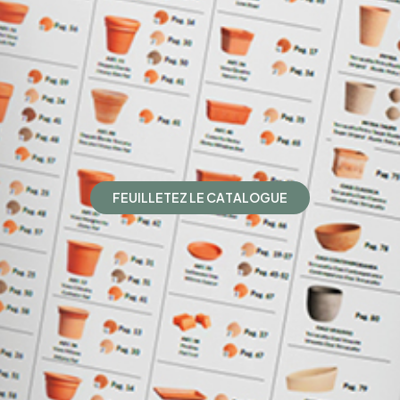
F
E
U
I
L
L
E
T
E
Z
L
E
C
A
T
A
L
O
G
U
E