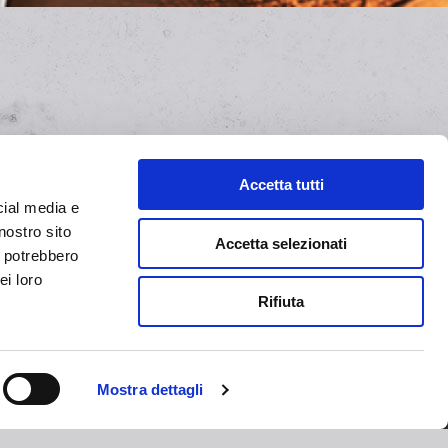
Accetta tutti
cial media e
nostro sito
Accetta selezionati
i potrebbero
ei loro
Rifiuta
Services
Produits
Mostra dettagli
Terracotta Classica
Emballage personnalisé
Terracotta Graffiata
Étiquetage personnalisé