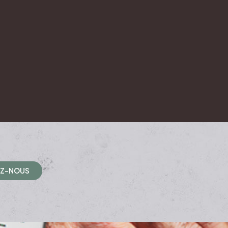
E
Z
-
N
O
U
S