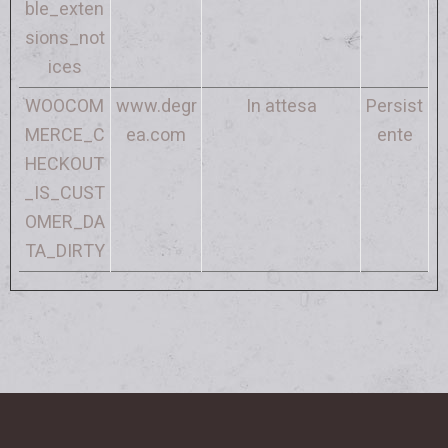
ble_exten
sions_not
ices
WOOCOM
www.degr
In attesa
Persist
MERCE_C
ea.com
ente
HECKOUT
_IS_CUST
OMER_DA
TA_DIRTY