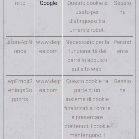
rc::c
Google
Questo cookie è
Sessio
usato per
ne
distinguere tra
umani e robot.
storeApiN
www.degr
Necessario per la
Persist
once
ea.com
funzionalità del
ente
carrello acquisti
sul sito web.
wpEmojiS
www.degr
Questo cookie fa
Sessio
ettingsSu
ea.com
parte di un
ne
pports
insieme di cookie
finalizzati a fornire
e presentare
contenuti. I cookie
mantengono il