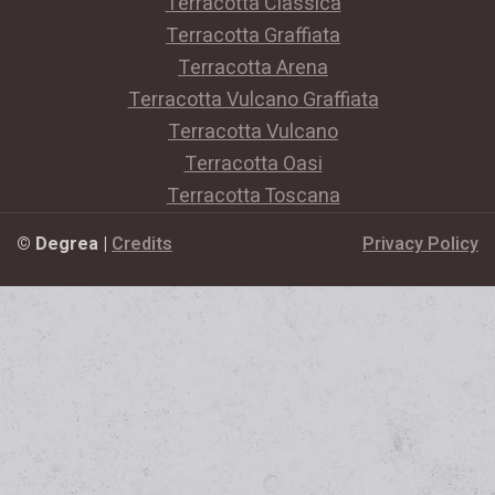
Terracotta Classica
Terracotta Graffiata
Terracotta Arena
Terracotta Vulcano Graffiata
Terracotta Vulcano
Terracotta Oasi
Terracotta Toscana
© Degrea
|
Credits
Privacy Policy