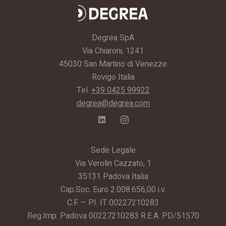
Degrea SpA
Via Chiaroni, 1241
45030 San Martino di Venezze
Rovigo Italia
Tel.
+39 0425 99922
degrea@degrea.com
Sede Legale
Via Verolin Cazzato, 1
35131 Padova Italia
Cap.Soc. Euro 2.008.656,00 i.v.
C.F. – P.I. IT 00227210283
Reg.Imp. Padova 00227210283 R.E.A. PD/51570