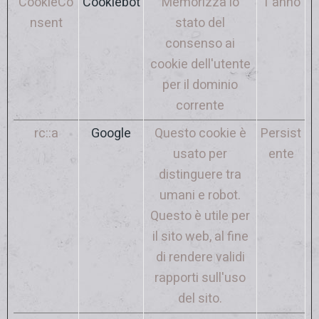
CookieCo
Cookiebot
Memorizza lo
1 anno
nsent
stato del
consenso ai
cookie dell'utente
per il dominio
corrente
rc::a
Google
Questo cookie è
Persist
usato per
ente
distinguere tra
umani e robot.
Questo è utile per
il sito web, al fine
di rendere validi
rapporti sull'uso
del sito.