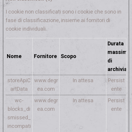
I cookie non classificati sono i cookie che sono in
fase di classificazione, insieme ai fornitori di
cookie individuali.
Durata
massima
Nome
Fornitore
Scopo
di
archiviaz
storeApiC
www.degr
In attesa
Persist
artData
ea.com
ente
wc-
www.degr
In attesa
Persist
blocks_di
ea.com
ente
smissed_
incompati