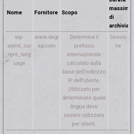
massima
Nome
Fornitore
Scopo
di
archiviaz
wp-
www.degr
Determina il
Sessio
wpml_cur
ea.com
prefisso
ne
rent_lang
internazionale
uage
calcolato sulla
base dell'indirizzo
IP dell'utente.
Utilizzato per
determinare quale
lingua deve
essere utilizzata
per utenti.