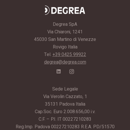
Degrea SpA
Via Chiaroni, 1241
45030 San Martino di Venezze
Rovigo Italia
Tel.
+39 0425 99922
degrea@degrea.com
Sede Legale
Via Verolin Cazzato, 1
35131 Padova Italia
Cap.Soc. Euro 2.008.656,00 i.v.
C.F. – P.I. IT 00227210283
Reg.Imp. Padova 00227210283 R.E.A. PD/51570