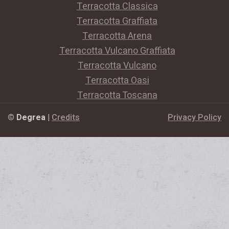
Terracotta Classica
Terracotta Graffiata
Terracotta Arena
Terracotta Vulcano Graffiata
Terracotta Vulcano
Terracotta Oasi
Terracotta Toscana
© Degrea
|
Credits
Privacy Policy