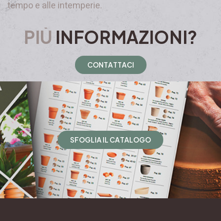
tempo e alle intemperie.
PIÙ
INFORMAZIONI?
C
O
N
T
A
T
T
A
C
I
S
F
O
G
L
I
A
I
L
C
A
T
A
L
O
G
O