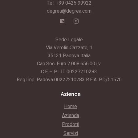
Tel.
+39 0425 99922
degrea@degrea.com
Sede Legale
Via Verolin Cazzato, 1
35131 Padova Italia
Cap.Soc. Euro 2.008.656,00 i.v.
C.F. – P.I. IT 00227210283
Reg.Imp. Padova 00227210283 R.E.A. PD/51570
Azienda
Home
Azienda
Prodotti
Servizi