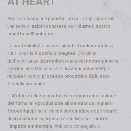
AT HEART
Abbiamo
a cuore il pianeta Terra
. Ci impegniamo in
una serie di
azioni concrete
per
ridurre il nostro
impatto sull’ambiente
.
La
sostenibilità
è uno dei
pilastri fondamentali
su
cui si basa la
filosofia di Degrea
. Coscienti
dell’importanza di
prendersi cura del nostro pianeta
,
abbiamo adottato una serie di
azioni concrete
per
rendere il nostro
processo produttivo il più eco-
friendly possibile
.
Dall’
utilizzo di essiccatoi
che
recuperano il calore
del forno
, alla
produzione alimentata da impianti
fotovoltaici
, fino al
riciclo sistematico degli scarti
di produzione
: ogni passo è studiato per
ridurre
l’impatto ambientale
.
Abbiamo conseguito la