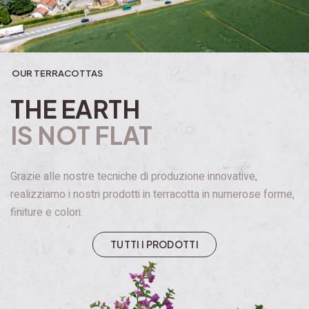
OUR TERRACOTTAS
THE EARTH
IS NOT FLAT
Grazie alle nostre tecniche di produzione innovative,
realizziamo i nostri prodotti in terracotta in numerose forme,
finiture e colori.
T
U
T
T
I
I
P
R
O
D
O
T
T
I