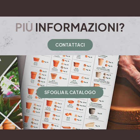
PIÙ
INFORMAZIONI?
C
O
N
T
A
T
T
A
C
I
S
F
O
G
L
I
A
I
L
C
A
T
A
L
O
G
O