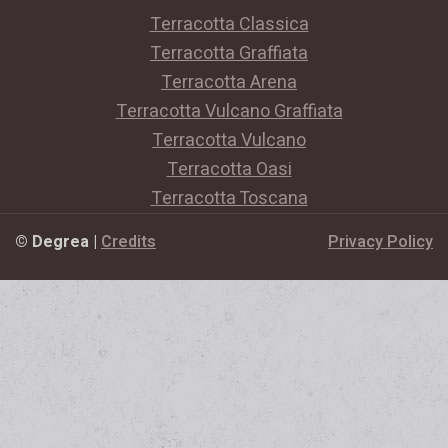
Terracotta Classica
Terracotta Graffiata
Terracotta Arena
Terracotta Vulcano Graffiata
Terracotta Vulcano
Terracotta Oasi
Terracotta Toscana
© Degrea
|
Credits
Privacy Policy