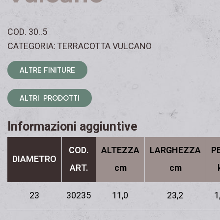
COD. 30..5
CATEGORIA: TERRACOTTA VULCANO
A
L
T
R
E
F
I
N
I
T
U
R
E
A
L
T
R
I
P
R
O
D
O
T
T
I
Informazioni aggiuntive
COD.
ALTEZZA
LARGHEZZA
P
DIAMETRO
ART.
cm
cm
23
30235
11,0
23,2
1