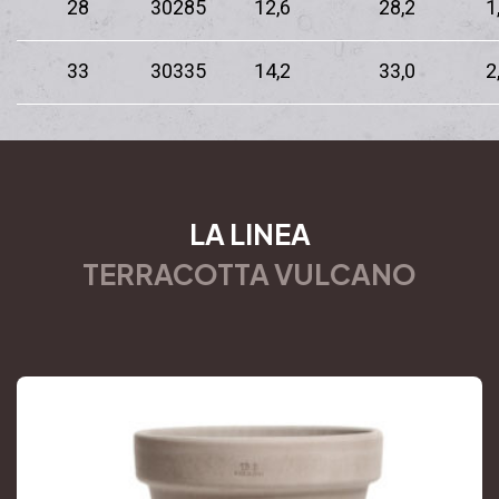
28
30285
12,6
28,2
1
33
30335
14,2
33,0
2
LA LINEA
TERRACOTTA VULCANO