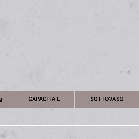
g
CAPACITÀ L
SOTTOVASO