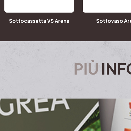
Sottocassetta VS Arena
Sottovaso Ar
PIÙ
INF