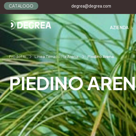
C
A
T
A
L
O
G
O
degrea@degrea.com
AZIENDA
Prodotti
Linea Terracotta Arena
Piedino Arena
PIEDINO ARE