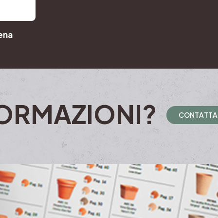
ena
ORMAZIONI?
C
O
N
T
A
T
T
A