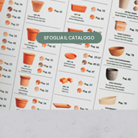
S
F
O
G
L
I
A
I
L
C
A
T
A
L
O
G
O