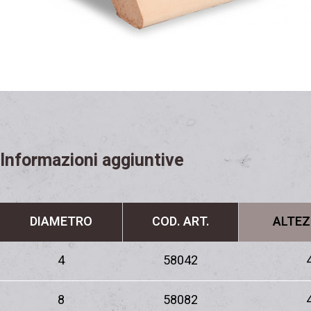
Informazioni aggiuntive
DIAMETRO
COD. ART.
ALTEZ
4
58042
8
58082