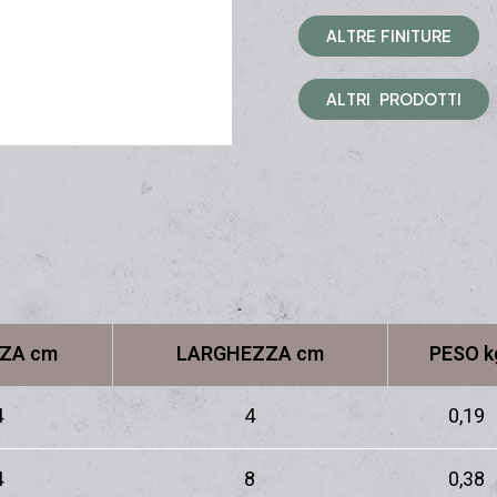
A
L
T
R
E
F
I
N
I
T
U
R
E
A
L
T
R
I
P
R
O
D
O
T
T
I
ZA cm
LARGHEZZA cm
PESO k
4
4
0,19
4
8
0,38