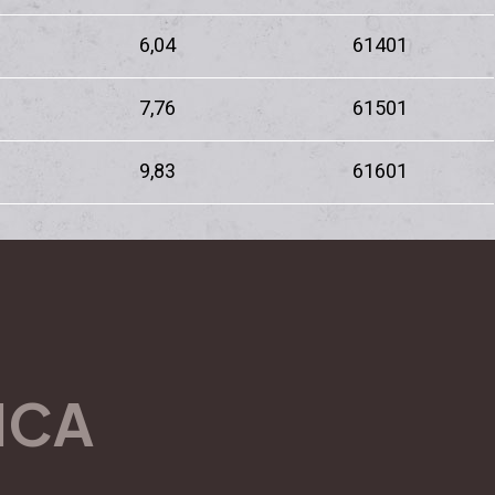
6,04
61401
7,76
61501
9,83
61601
ICA