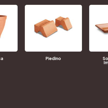
ca
Piedino
So
I