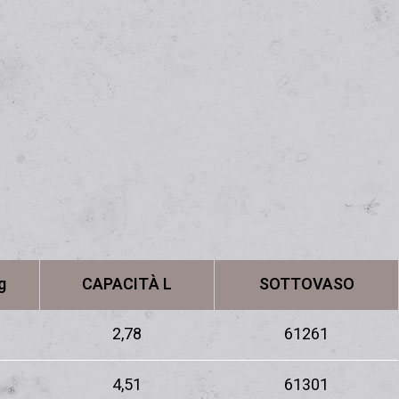
g
CAPACITÀ L
SOTTOVASO
2,78
61261
4,51
61301