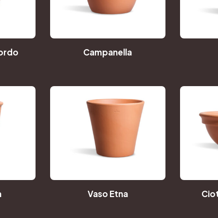
ordo
Campanella
a
Vaso Etna
Cio