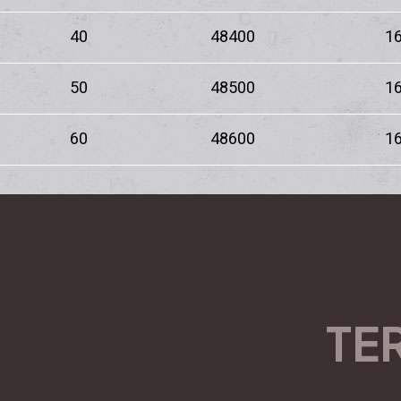
40
48400
16
50
48500
16
60
48600
16
TE