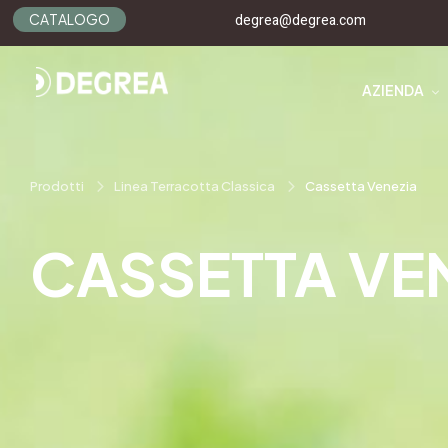
C
A
T
A
L
O
G
O
degrea@degrea.com
AZIENDA
Prodotti
Linea Terracotta Classica
Cassetta Venezia
CASSETTA VE