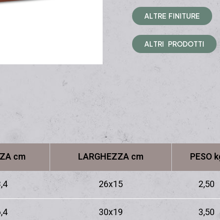
A
L
T
R
E
F
I
N
I
T
U
R
E
A
L
T
R
I
P
R
O
D
O
T
T
I
ZA cm
LARGHEZZA cm
PESO k
,4
26x15
2,50
,4
30x19
3,50