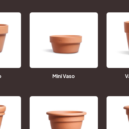
o
Mini Vaso
V