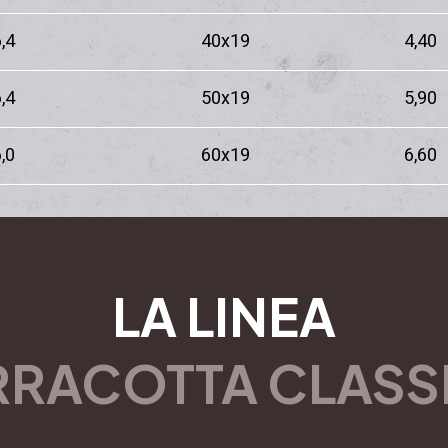
,4
40x19
4,40
,4
50x19
5,90
,0
60x19
6,60
LA LINEA
RRACOTTA CLASS