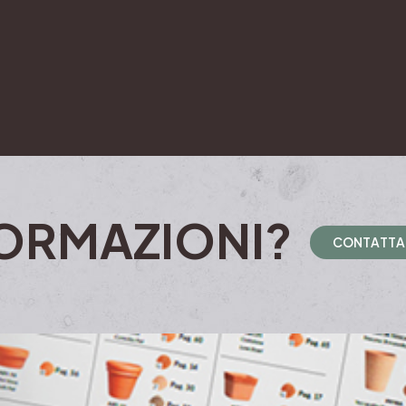
ORMAZIONI?
C
O
N
T
A
T
T
A