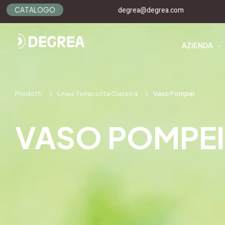
C
A
T
A
L
O
G
O
degrea@degrea.com
AZIENDA
Prodotti
Linea Terracotta Classica
Vaso Pompei
VASO POMPEI