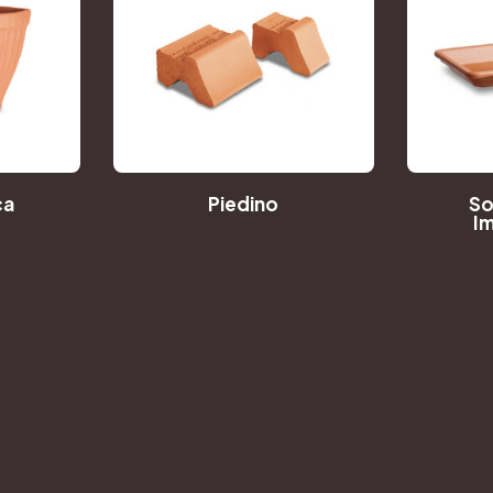
ca
Piedino
So
I