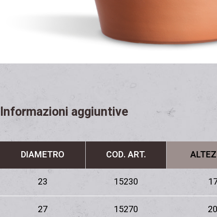
Informazioni aggiuntive
DIAMETRO
COD. ART.
ALTEZ
23
15230
17
27
15270
20