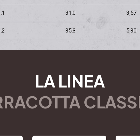
,1
31,0
3,57
,2
35,3
5,30
LA LINEA
RRACOTTA CLASS