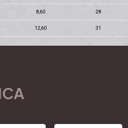
8,60
28
12,60
31
ICA