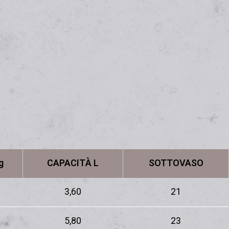
g
CAPACITÀ L
SOTTOVASO
3,60
21
5,80
23