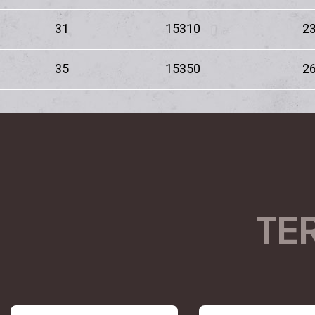
31
15310
23
35
15350
26
TE