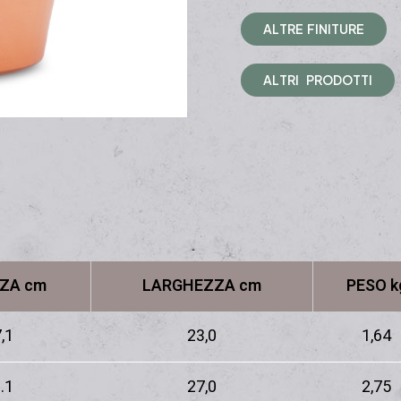
A
L
T
R
E
F
I
N
I
T
U
R
E
A
L
T
R
I
P
R
O
D
O
T
T
I
ZA cm
LARGHEZZA cm
PESO k
,1
23,0
1,64
.1
27,0
2,75