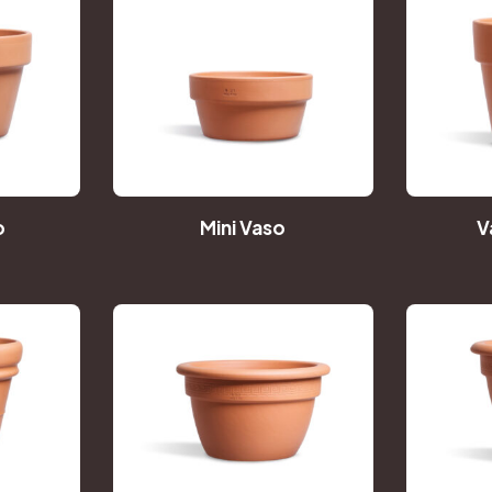
o
Mini Vaso
V