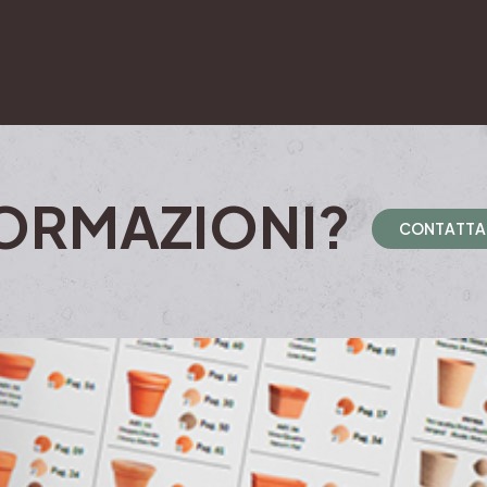
ORMAZIONI?
C
O
N
T
A
T
T
A