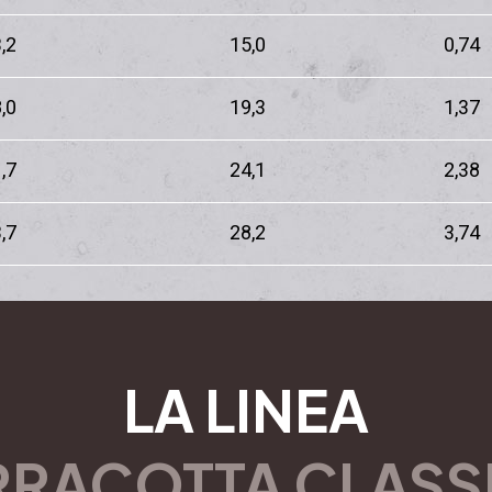
,2
15,0
0,74
,0
19,3
1,37
,7
24,1
2,38
,7
28,2
3,74
LA LINEA
RRACOTTA CLASS