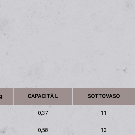
g
CAPACITÀ L
SOTTOVASO
0,37
11
0,58
13