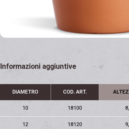
Informazioni aggiuntive
DIAMETRO
COD. ART.
ALTEZ
10
18100
8
12
18120
9