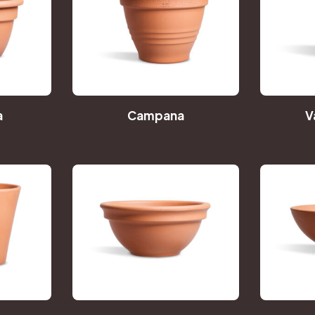
a
Campana
V