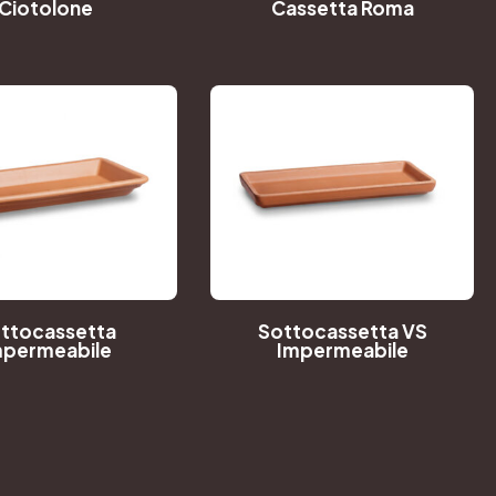
Ciotolone
Cassetta Roma
ttocassetta
Sottocassetta VS
mpermeabile
Impermeabile