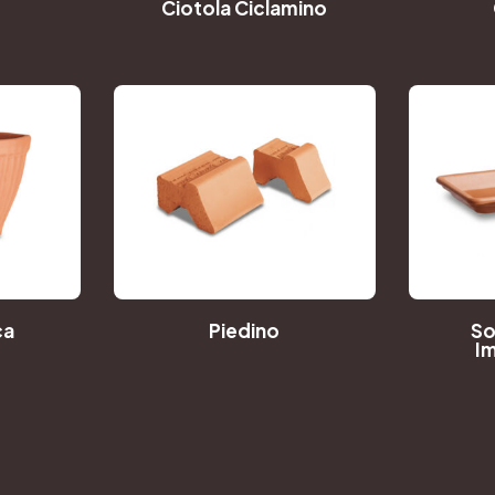
Ciotola Ciclamino
ca
Piedino
So
I