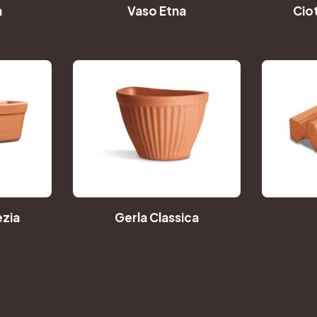
a
Vaso Etna
Cio
zia
Gerla Classica