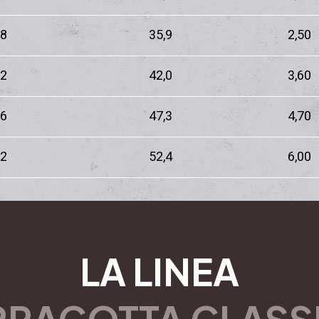
,8
35,9
2,50
,2
42,0
3,60
,6
47,3
4,70
,2
52,4
6,00
LA LINEA
RRACOTTA CLASS