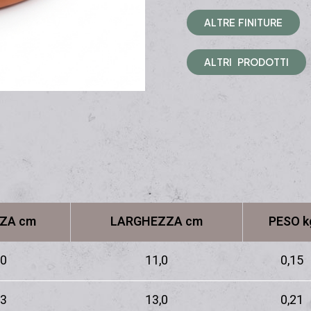
A
L
T
R
E
F
I
N
I
T
U
R
E
A
L
T
R
I
P
R
O
D
O
T
T
I
ZA cm
LARGHEZZA cm
PESO k
,0
11,0
0,15
,3
13,0
0,21