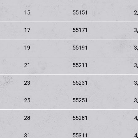
15
55151
2
17
55171
3
19
55191
3
21
55211
3
23
55231
3
25
55251
3
28
55281
4
31
55311
4