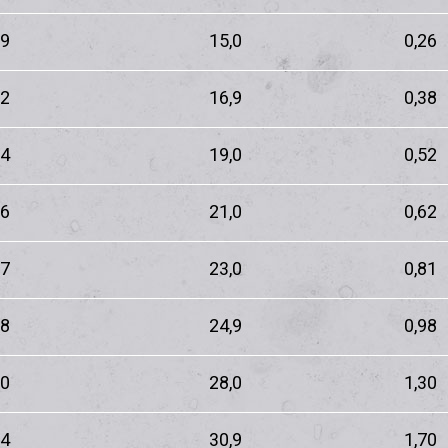
,9
15,0
0,26
,2
16,9
0,38
,4
19,0
0,52
,6
21,0
0,62
,7
23,0
0,81
,8
24,9
0,98
,0
28,0
1,30
,4
30,9
1,70