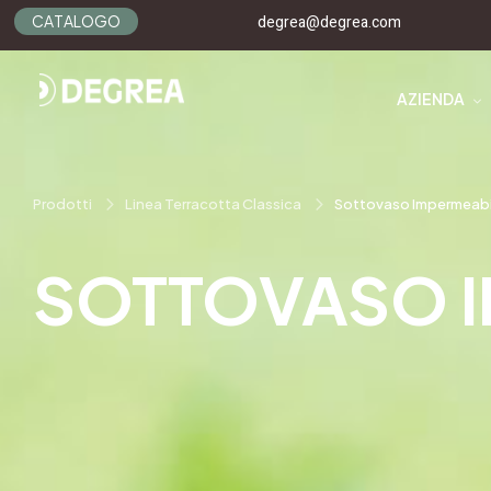
C
A
T
A
L
O
G
O
degrea@degrea.com
AZIENDA
Prodotti
Linea Terracotta Classica
Sottovaso Impermeabi
SOTTOVASO I