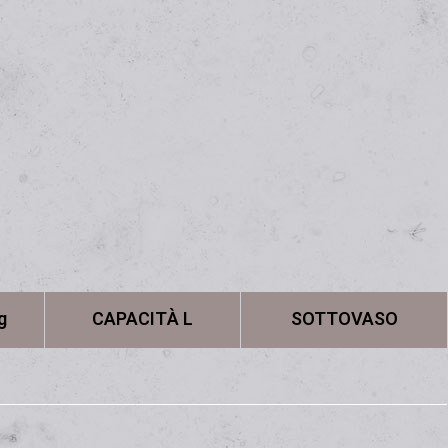
g
CAPACITÀ L
SOTTOVASO