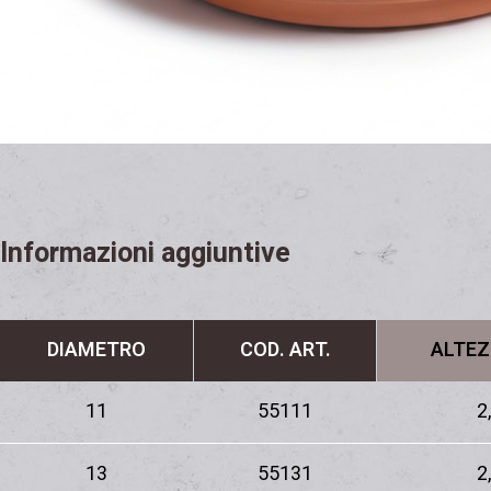
Informazioni aggiuntive
DIAMETRO
COD. ART.
ALTEZ
11
55111
2
13
55131
2